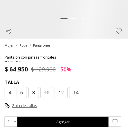
Mujer
Ropa
Pantalones
Pantalón con pinzas frontales
REF. 28071917
$ 64.950
$ 129.900
-50%
TALLA
4
6
8
10
12
14
Guia de tallas
Agregar