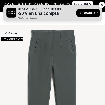
15%
DCTO EN PRIMERA COMPRA CON EL CUPÓN
REGISTRO77
✕
DESCARGA LA APP Y RECIBE
APLICAN
TYC
-20% en una compra
DESCARGAR
Aplican Términos y Condiciones
0
< Volver
ULTIMAS UNIDADES