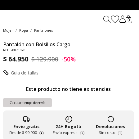
0
Mujer
Ropa
Pantalones
Pantalón con Bolsillos Cargo
REF. 28071878
$ 64.950
$ 129.900
-50%
Guia de tallas
Este producto no tiene existencias
Calcular tiempo de envío
Envío gratis
24H Bogotá
Devoluciones
Desde
$ 99.900
Envío express
Sin costo
i
i
i