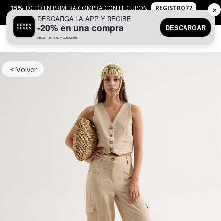
15%
DCTO EN PRIMERA COMPRA CON EL CUPÓN
REGISTRO77
✕
DESCARGA LA APP Y RECIBE
APLICAN
TYC
-20% en una compra
DESCARGAR
Aplican Términos y Condiciones
0
< Volver