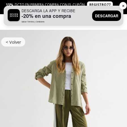
15%
DCTO EN PRIMERA COMPRA CON EL CUPÓN
REGISTRO77
✕
DESCARGA LA APP Y RECIBE
APLICAN
TYC
-20% en una compra
DESCARGAR
Aplican Términos y Condiciones
0
< Volver