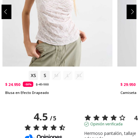
XS
S
M
L
XL
$ 24.950
$ 29.950
$ 49.900
-50%
Blusa en Efecto Drapeado
Camiseta 
4.5
4
/
5
Opinión verificada
Hermoso pantalón, tallaje 