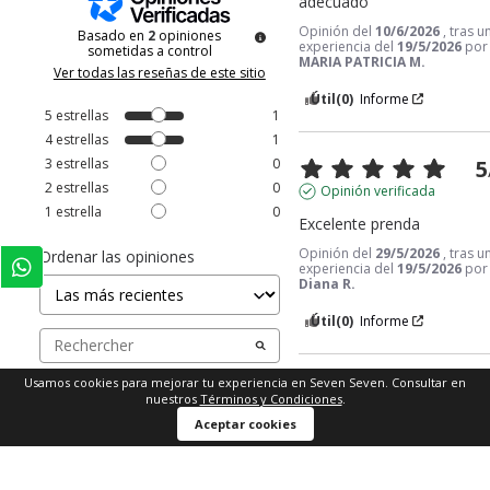
adecuado
Opinión del
10/6/2026
, tras u
Basado en
2
opiniones
experiencia del
19/5/2026
por
sometidas a control
MARIA PATRICIA M.
Ver todas las reseñas de este sitio
Útil
(0)
Informe
5
estrellas
1
4
estrellas
1
3
estrellas
0
5
2
estrellas
0
Opinión verificada
1
estrella
0
Excelente prenda
Opinión del
29/5/2026
, tras u
Ordenar las opiniones
experiencia del
19/5/2026
por
Diana R.
Útil
(0)
Informe
Usamos cookies para mejorar tu experiencia en Seven Seven. Consultar en
1
nuestros
Términos y Condiciones
.
Comprar ahora
Aceptar cookies