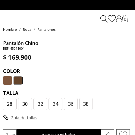
0
Hombre
Ropa
Pantalones
Pantalón Chino
REF. 45071001
$ 169.900
COLOR
TALLA
28
30
32
34
36
38
Guia de tallas
Agregar a mi bolsa