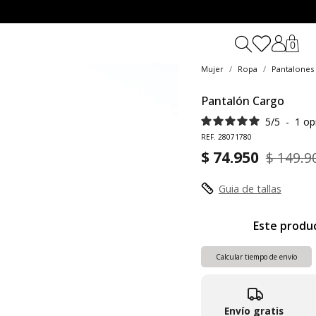
0
Mujer
Ropa
Pantalones
Pantalón Cargo
5
/
5
-
1
op
REF. 28071780
$ 74.950
$ 149.9
Guia de tallas
Este produ
Calcular tiempo de envío
Envío gratis