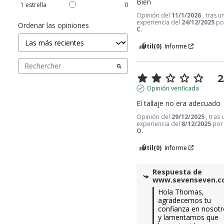
Bien
1
estrella
0
Opinión del
11/1/2026
, tras u
experiencia del
24/12/2025
p
Ordenar las opiniones
C.
Útil
(0)
Informe
2
Opinión verificada
El tallaje no era adecuado
Opinión del
29/12/2025
, tras
experiencia del
8/12/2025
po
O.
Útil
(0)
Informe
Respuesta de
www.sevenseven.
Hola Thomas, 
agradecemos tu 
confianza en nosotr
y lamentamos que 