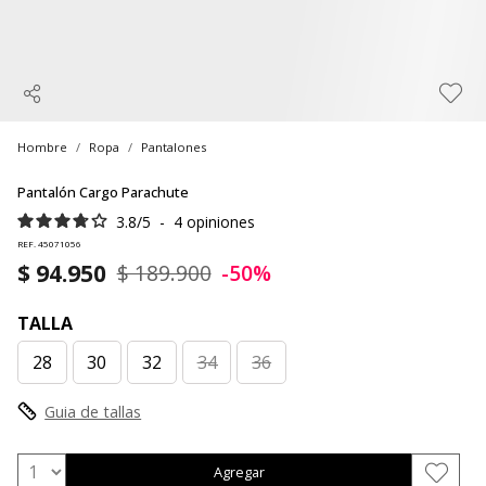
Hombre
Ropa
Pantalones
Pantalón Cargo Parachute
3.8
/
5
-
4
opiniones
REF. 45071056
$ 94.950
$ 189.900
-50%
TALLA
28
30
32
34
36
Guia de tallas
Agregar