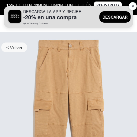
15%
DCTO EN PRIMERA COMPRA CON EL CUPÓN
REGISTRO77
✕
DESCARGA LA APP Y RECIBE
APLICAN
TYC
-20% en una compra
DESCARGAR
Aplican Términos y Condiciones
0
< Volver