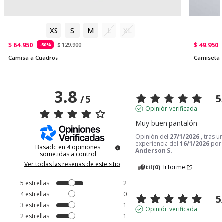
XS
S
M
L
XL
$ 64.950
$ 49.950
$ 129.900
-50%
Camisa a Cuadros
Camiseta 
3.8
5
/
5
Opinión verificada
Muy buen pantalón
Opinión del
27/1/2026
, tras u
experiencia del
16/1/2026
po
Basado en
4
opiniones
Anderson S.
sometidas a control
Ver todas las reseñas de este sitio
Útil
(0)
Informe
5
estrellas
2
4
estrellas
0
5
3
estrellas
1
Opinión verificada
2
estrellas
1