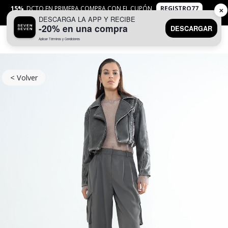
15%
DCTO EN PRIMERA COMPRA CON EL CUPÓN
REGISTRO77
✕
DESCARGA LA APP Y RECIBE
APLICAN
TYC
-20% en una compra
DESCARGAR
Aplican Términos y Condiciones
0
< Volver