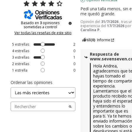
Pedí una talla menos, sin 
me quedó grande.
Opinión del
31/7/2026
, tras u
Basado en
3
opiniones
experiencia del
17/7/2026
po
sometidas a control
Carolina P.
Ver todas las reseñas de este sitio
Útil
(0)
Informe
5
estrellas
2
4
estrellas
0
Respuesta de
3
estrellas
1
www.sevenseven.
2
estrellas
0
Hola Andrea, 
1
estrella
0
agradecemos que te
hayas tomado el 
tiempo de compartir 
Ordenar las opiniones
experiencia. 
Lamentamos que el 
producto recibido no
haya sido el esperad
y entendemos lo 
importante que es 
para ti. Ya te hemos 
enviado información
sobre los cambios o
devoluciones si estás