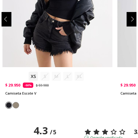
XS
S
M
L
XL
$ 29.950
$ 29.950
$ 59.900
-50%
Camiseta Escote V
Camiseta 
4.3
3
/
5
Opinión verificada