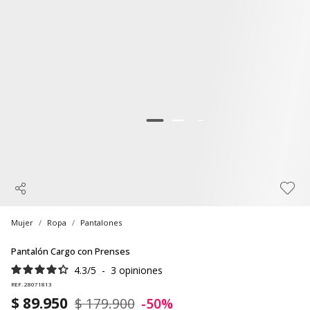
Mujer
Ropa
Pantalones
Pantalón Cargo con Prenses
4.3
/
5
-
3
opiniones
REF. 28071813
$ 89.950
$ 179.900
-50%