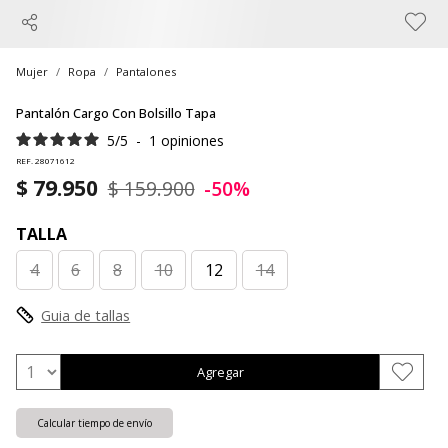
Mujer
Ropa
Pantalones
Pantalón Cargo Con Bolsillo Tapa
5
/
5
-
1
opiniones
REF. 28071612
$ 79.950
$ 159.900
-50%
TALLA
4
6
8
10
12
14
Guia de tallas
Agregar
Calcular tiempo de envío