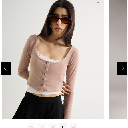
XS
S
M
L
XL