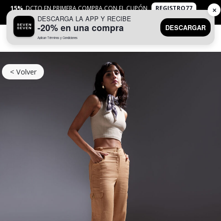
15%
DCTO EN PRIMERA COMPRA CON EL CUPÓN
REGISTRO77
✕
DESCARGA LA APP Y RECIBE
APLICAN
TYC
-20% en una compra
DESCARGAR
Aplican Términos y Condiciones
0
< Volver