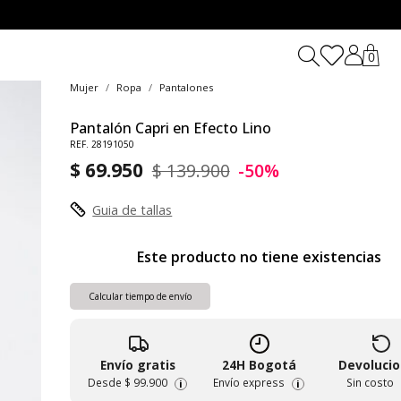
0
Mujer
Ropa
Pantalones
Pantalón Capri en Efecto Lino
REF. 28191050
$ 69.950
$ 139.900
-50%
Guia de tallas
Este producto no tiene existencias
Calcular tiempo de envío
Envío gratis
24H Bogotá
Devoluci
Desde
$ 99.900
Envío express
Sin costo
i
i