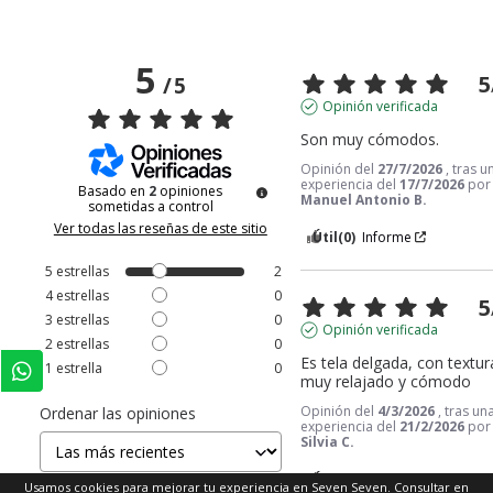
5
5
/
5
Opinión verificada
Son muy cómodos.
Opinión del
27/7/2026
, tras u
experiencia del
17/7/2026
por
Basado en
2
opiniones
Manuel Antonio B.
sometidas a control
Ver todas las reseñas de este sitio
Útil
(0)
Informe
5
estrellas
2
4
estrellas
0
5
3
estrellas
0
Opinión verificada
2
estrellas
0
Es tela delgada, con textura
1
estrella
0
muy relajado y cómodo
Opinión del
4/3/2026
, tras un
Ordenar las opiniones
experiencia del
21/2/2026
por
Silvia C.
Útil
(0)
Informe
Usamos cookies para mejorar tu experiencia en Seven Seven. Consultar en