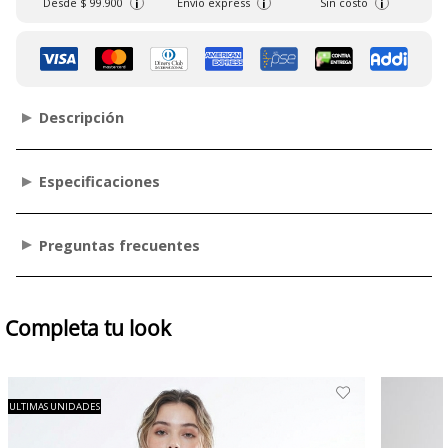
Desde
$ 99.900
Envío express
Sin costo
i
i
i
Descripción
Especificaciones
Preguntas frecuentes
Completa tu look
ULTIMAS UNIDADES