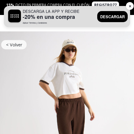
15%
DCTO EN PRIMERA COMPRA CON EL CUPÓN
REGISTRO77
✕
DESCARGA LA APP Y RECIBE
APLICAN
TYC
-20% en una compra
DESCARGAR
Aplican Términos y Condiciones
0
< Volver