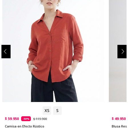
XS
S
$ 59.950
$ 49.950
$ 119.900
-50%
Camisa en Efecto Rústico
Blusa Res