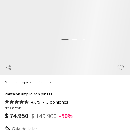
Mujer
Ropa
Pantalones
Pantalón amplio con pinzas
4.6
/
5
-
5
opiniones
REF. 28071915
$ 74.950
$ 149.900
-50%
Guia de tallas