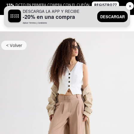
15%
DCTO EN PRIMERA COMPRA CON EL CUPÓN
REGISTRO77
✕
DESCARGA LA APP Y RECIBE
APLICAN
TYC
-20% en una compra
DESCARGAR
Aplican Términos y Condiciones
0
< Volver