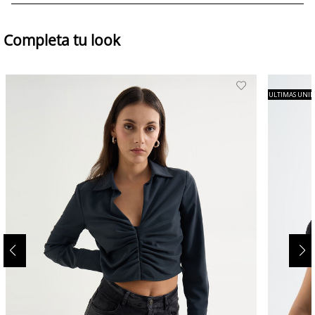
Completa tu look
ULTIMAS UNI