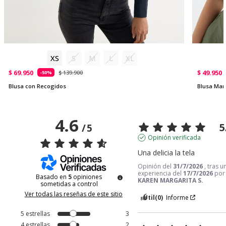
XS
S
M
L
XL
$ 69.950
$ 49.950
$ 139.900
-50%
Blusa con Recogidos
Blusa Ma
4.6
5
/
5
Opinión verificada
Una delicia la tela
Opinión del
31/7/2026
, tras u
experiencia del
17/7/2026
por
Basado en
5
opiniones
KAREN MARGARITA S.
sometidas a control
Ver todas las reseñas de este sitio
Útil
(0)
Informe
5
estrellas
3
4
estrellas
2