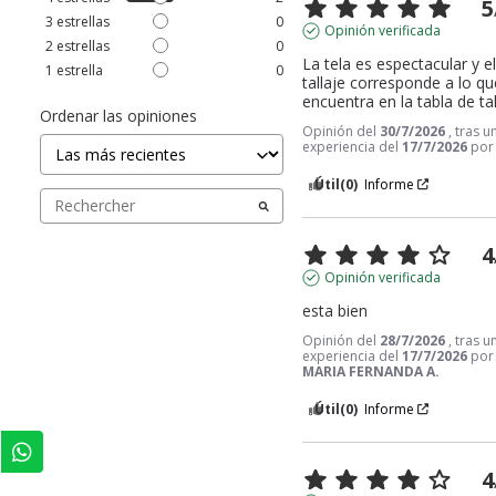
5
3
estrellas
0
Opinión verificada
2
estrellas
0
La tela es espectacular y el
1
estrella
0
tallaje corresponde a lo qu
encuentra en la tabla de ta
Ordenar las opiniones
Opinión del
30/7/2026
, tras u
experiencia del
17/7/2026
po
Útil
(0)
Informe
4
Opinión verificada
esta bien
Opinión del
28/7/2026
, tras u
experiencia del
17/7/2026
por
MARIA FERNANDA A.
Útil
(0)
Informe
4