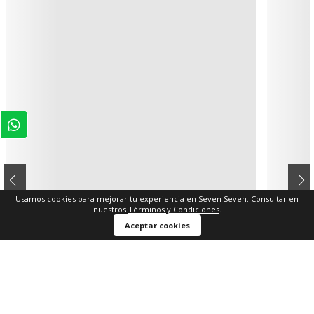
Usamos cookies para mejorar tu experiencia en Seven Seven. Consultar en
nuestros
Términos y Condiciones
.
Aceptar cookies
XS
S
M
L
XL
$ 34.950
$ 49.900
$ 69.900
-50%