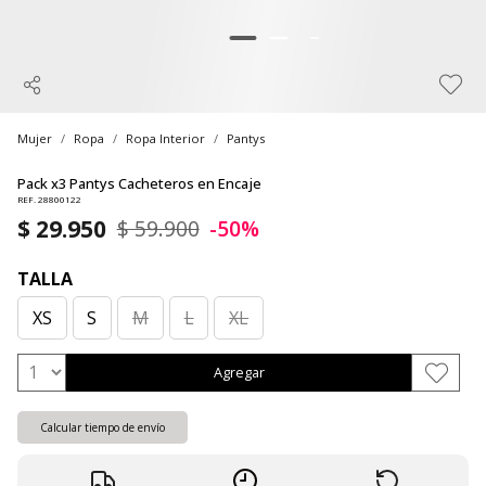
Mujer
Ropa
Ropa Interior
Pantys
Pack x3 Pantys Cacheteros en Encaje
REF. 28800122
$ 29.950
$ 59.900
-50%
TALLA
XS
S
M
L
XL
Agregar
Calcular tiempo de envío