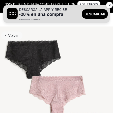
15%
DCTO EN PRIMERA COMPRA CON EL CUPÓN
REGISTRO77
✕
DESCARGA LA APP Y RECIBE
APLICAN
TYC
-20% en una compra
DESCARGAR
Aplican Términos y Condiciones
0
< Volver