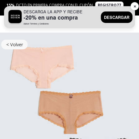
15%
DCTO EN PRIMERA COMPRA CON EL CUPÓN
REGISTRO77
✕
DESCARGA LA APP Y RECIBE
APLICAN
TYC
-20% en una compra
DESCARGAR
Aplican Términos y Condiciones
0
< Volver