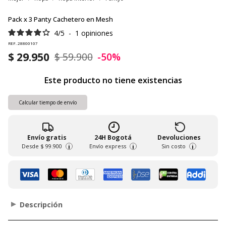
Pack x 3 Panty Cachetero en Mesh
4
/
5
-
1
opiniones
REF. 28800107
$ 29.950
$ 59.900
-50%
Este producto no tiene existencias
Calcular tiempo de envío
Envío gratis
24H Bogotá
Devoluciones
Desde
$ 99.900
Envío express
Sin costo
i
i
i
Descripción