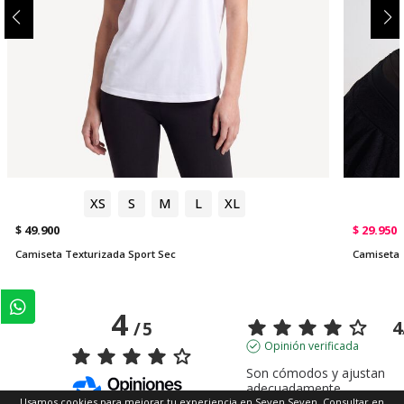
XS
S
M
L
XL
$ 49.900
$ 29.950
Camiseta Texturizada Sport Sec
Camiseta
4
4
/
5
Opinión verificada
Son cómodos y ajustan 
adecuadamente
Usamos cookies para mejorar tu experiencia en Seven Seven. Consultar en