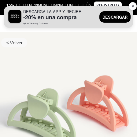
15%
DCTO EN PRIMERA COMPRA CON EL CUPÓN
REGISTRO77
✕
DESCARGA LA APP Y RECIBE
APLICAN
TYC
-20% en una compra
DESCARGAR
Aplican Términos y Condiciones
0
< Volver