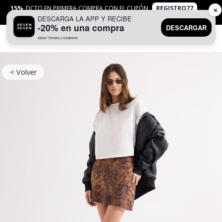
15%
DCTO EN PRIMERA COMPRA CON EL CUPÓN
REGISTRO77
✕
DESCARGA LA APP Y RECIBE
APLICAN
TYC
-20% en una compra
DESCARGAR
Aplican Términos y Condiciones
0
< Volver