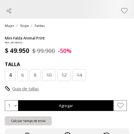
Mujer
Ropa
Faldas
Mini Falda Animal Print
REF. 28140963
$ 49.950
$ 99.900
-50%
TALLA
4
6
8
10
12
14
Guia de tallas
Agregar
Calcular tiempo de envío