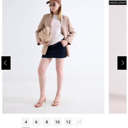
ENVÍO GRATIS
4
6
8
10
12
14