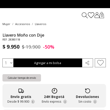
0
Mujer
Accesorios
Llaveros
Llavero Moño con Dije
REF. 28380118
$ 9.950
$ 19.900
-50%
Agregar a mi bolsa
Calcular tiempo de envío
Envío gratis
24H Bogotá
Devoluciones
Desde
$ 99.900
Envío express
Sin costo
i
i
i