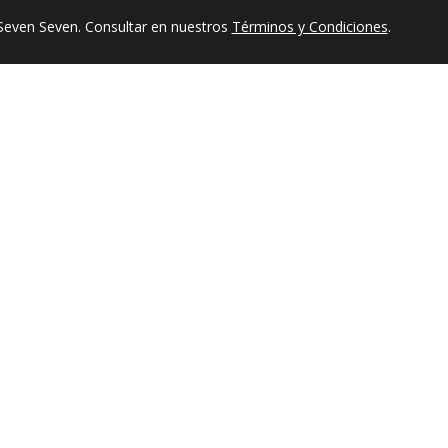
Seven Seven. Consultar en nuestros
Términos y Condiciones
.
$ 19.950
39.900
$ 39.900
-50%
on Lazo
Crop Top Básico
DESCAR
REGÍSTRATE
Y RECIB