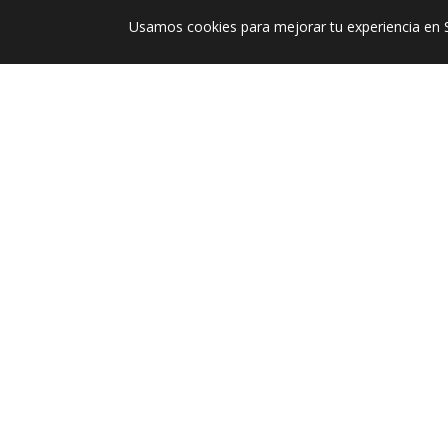
Usamos cookies para mejorar tu experiencia en 
$ 39.900
$ 19.950
$ 
-50%
Llavero Conejo Tejido
Llavero Corazón c
REGÍSTRATE Y RECIBE
-15% EN TU PRIMERA COMPRA