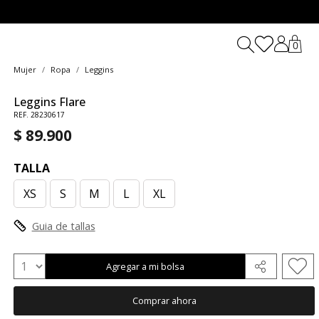
0
Mujer
Ropa
Leggins
Leggins Flare
REF. 28230617
$ 89.900
TALLA
XS
S
M
L
XL
Guia de tallas
Agregar a mi bolsa
Comprar ahora