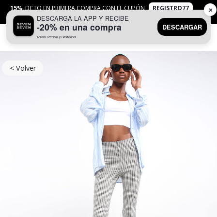
15%
DCTO EN PRIMERA COMPRA CON EL CUPÓN
REGISTRO77
✕
DESCARGA LA APP Y RECIBE
APLICAN
TYC
-20% en una compra
DESCARGAR
Aplican Términos y Condiciones
0
< Volver