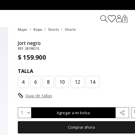
0
Mujer
Ropa
Shorts
Shorts
Jort negro
REF. 28198215
$ 159.900
TALLA
4
6
8
10
12
14
Guia de tallas
Agregar a mi bolsa
Comprar ahora