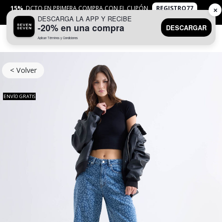
15%
DCTO EN PRIMERA COMPRA CON EL CUPÓN
REGISTRO77
✕
DESCARGA LA APP Y RECIBE
APLICAN
TYC
-20% en una compra
DESCARGAR
Aplican Términos y Condiciones
0
< Volver
ENVÍO GRATIS