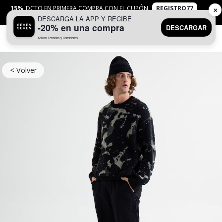
15%
DCTO EN PRIMERA COMPRA CON EL CUPÓN
REGISTRO77
✕
DESCARGA LA APP Y RECIBE
APLICAN
TYC
-20% en una compra
DESCARGAR
Aplican Términos y Condiciones
0
< Volver