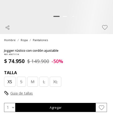
Hombre
Ropa
Pantalones
Jogger rústico con cordón ajustable
REF. 45071114
$ 74.950
$ 149.900
-50%
TALLA
XS
S
M
L
XL
Guia de tallas
Agregar