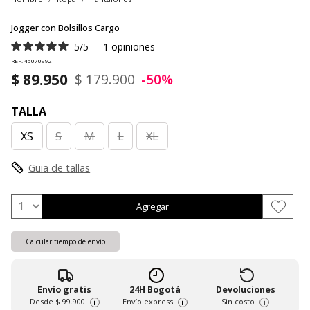
Jogger con Bolsillos Cargo
5
/
5
-
1
opiniones
REF. 45070992
$ 89.950
$ 179.900
-50%
TALLA
XS
S
M
L
XL
Guia de tallas
Agregar
Calcular tiempo de envío
Envío gratis
24H Bogotá
Devoluciones
Desde
$ 99.900
Envío express
Sin costo
i
i
i