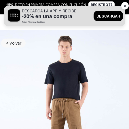
15%
DCTO EN PRIMERA COMPRA CON EL CUPÓN
REGISTRO77
✕
DESCARGA LA APP Y RECIBE
APLICAN
TYC
-20% en una compra
DESCARGAR
Aplican Términos y Condiciones
0
< Volver