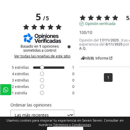
5
5
/
5
Opinión verificada
100/10
Opinión del
17/11/2025
, tras
experiencia del
6/11/2025
por
Basado en
1
opiniones
A.Q.
sometidas a control
Ver todas las reseñas de este sitio
Útil
(0)
Informe
5
estrellas
1
4
estrellas
0
1
3
estrellas
0
2
estrellas
0
1
estrella
0
Ordenar las opiniones
Usamos cookies para mejorar tu experiencia en Seven Seven. Consultar en
nuestros
Términos y Condiciones
.
Comprar ahora