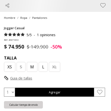
Hombre
Ropa
Pantalones
Jogger Casual
5
/
5
-
1
opiniones
REF. 45071093
$ 74.950
$ 149.900
-50%
TALLA
XS
S
M
L
XL
Guia de tallas
Agregar
Calcular tiempo de envío