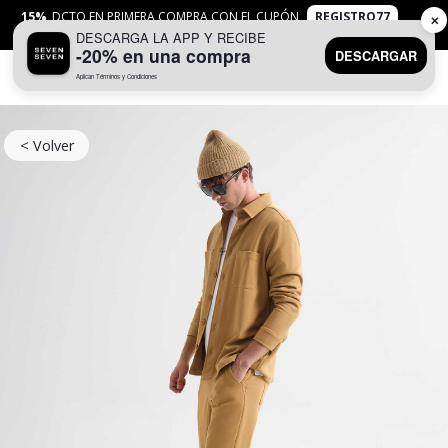
15%
DCTO EN PRIMERA COMPRA CON EL CUPÓN
REGISTRO77
✕
DESCARGA LA APP Y RECIBE
APLICAN
TYC
-20% en una compra
DESCARGAR
Aplican Términos y Condiciones
0
< Volver