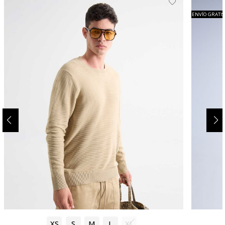
ENVÍO GRATIS
XS
S
M
L
XL