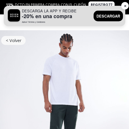
15%
DCTO EN PRIMERA COMPRA CON EL CUPÓN
REGISTRO77
✕
DESCARGA LA APP Y RECIBE
APLICAN
TYC
-20% en una compra
DESCARGAR
Aplican Términos y Condiciones
0
< Volver