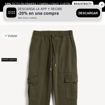
15%
DCTO EN PRIMERA COMPRA CON EL CUPÓN
REGISTRO77
✕
DESCARGA LA APP Y RECIBE
APLICAN
TYC
-20% en una compra
DESCARGAR
Aplican Términos y Condiciones
0
< Volver
ENVÍO GRATIS