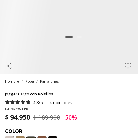
Hombre
Ropa
Pantalones
Jogger Cargo con Bolsillos
4.8
/
5
-
4
opiniones
REF. 45071074-P46
$ 94.950
$ 189.900
-50%
COLOR