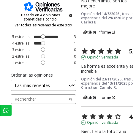
No tienen límite son los 
mejore
Opinión del
14/5/2026
, tras u
Basado en
4
opiniones
experiencia del
29/4/2026
por
sometidas a control
Carlos B.
Ver todas las reseñas de este sitio
Útil
(0)
Informe
5
estrellas
3
4
estrellas
1
3
estrellas
0
5
2
estrellas
0
Opinión verificada
1
estrella
0
La horma es excelente y est
increíble
Ordenar las opiniones
Opinión del
23/11/2025
, tras
experiencia del
13/11/2025
po
Christian Camilo R.
Útil
(0)
Informe
4
Opinión verificada
Bien, fiel a la fotografía