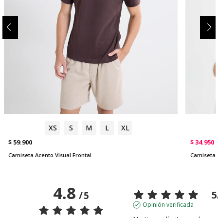
XS
S
M
L
XL
$ 59.900
$ 34.950
Camiseta Acento Visual Frontal
Camiseta
4.8
5
/
5
Opinión verificada