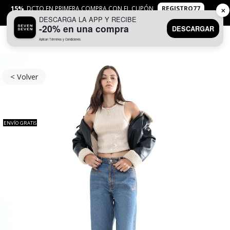
15%
DCTO EN PRIMERA COMPRA CON EL CUPÓN
REGISTRO77
✕
DESCARGA LA APP Y RECIBE
APLICAN
TYC
-20% en una compra
DESCARGAR
Aplican Términos y Condiciones
0
< Volver
ENVÍO GRATIS