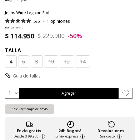
Jeans Wide Leg con Foil
5
/
5
-
1
opiniones
REF. 28160910
$ 114.950
$ 229.900
-50%
TALLA
4
6
8
10
12
14
Guia de tallas
Agregar
Calcular tiempo de envío
Envío gratis
24H Bogotá
Devoluciones
Desde
$ 99.900
Envío express
Sin costo
i
i
i