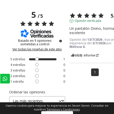
5
5
/
5
Opinión verificada
Un pantalón Divino, horma
excelente
Opinión del
13/7/2026
, tras u
Basado en
1
opiniones
experiencia del
2/7/2026
por
sometidas a control
Melissa G.
Ver todas las reseñas de este sitio
Útil
(0)
Informe
5
estrellas
1
4
estrellas
0
3
estrellas
0
1
2
estrellas
0
1
estrella
0
Ordenar las opiniones
Usamos cookies para mejorar tu experiencia en Seven Seven. Consultar en
nuestros
Términos y Condiciones
.
Comprar ahora