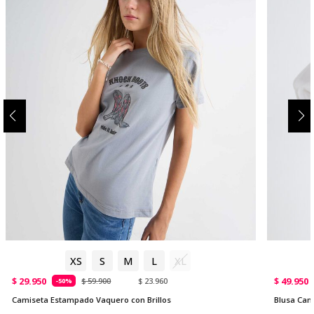
XS
S
M
L
XL
$ 29.950
$ 49.950
$ 59.900
$ 23.960
-50%
Camiseta Estampado Vaquero con Brillos
Blusa Cam