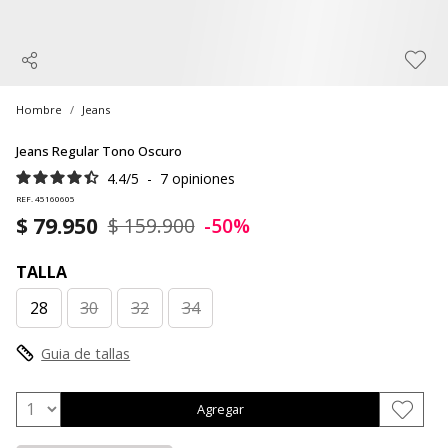
Hombre
Jeans
Jeans Regular Tono Oscuro
4.4
/
5
-
7
opiniones
REF. 45160605
$ 79.950
$ 159.900
-50%
TALLA
28
30
32
34
Guia de tallas
Agregar