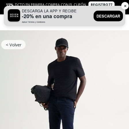
15%
DCTO EN PRIMERA COMPRA CON EL CUPÓN
REGISTRO77
✕
DESCARGA LA APP Y RECIBE
APLICAN
TYC
-20% en una compra
DESCARGAR
Aplican Términos y Condiciones
0
< Volver