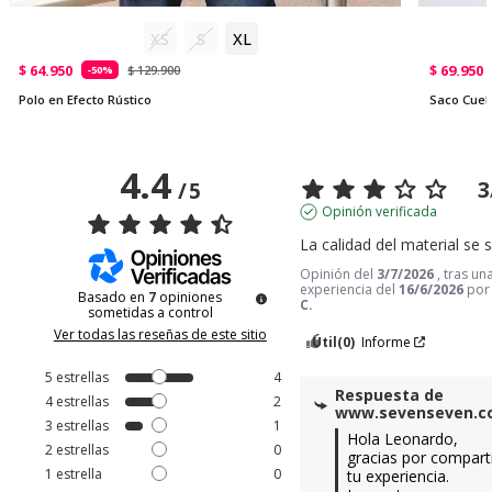
XS
S
XL
$ 64.950
$ 69.950
$ 129.900
-50%
Polo en Efecto Rústico
Saco Cuel
4.4
3
/
5
Opinión verificada
La calidad del material se 
Opinión del
3/7/2026
, tras un
experiencia del
16/6/2026
po
Basado en
7
opiniones
C.
sometidas a control
Ver todas las reseñas de este sitio
Útil
(0)
Informe
5
estrellas
4
Respuesta de
4
estrellas
2
www.sevenseven.
3
estrellas
1
Hola Leonardo, 
2
estrellas
0
gracias por comparti
1
estrella
0
tu experiencia. 