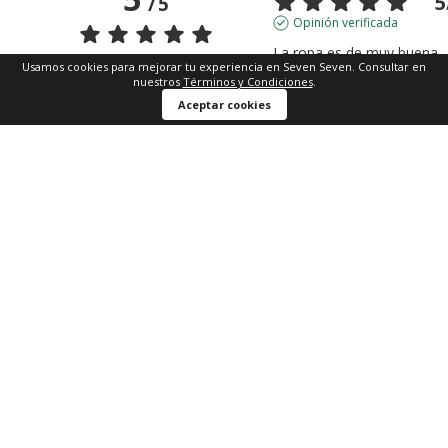
5
/
5
Opinión verificada
La ropa es de muy buena 
Usamos cookies para mejorar tu experiencia en Seven Seven. Consultar en
calidad
nuestros
Términos y Condiciones
.
Opinión del
9/12/2025
, tras u
Basado en
2
opiniones
Aceptar cookies
experiencia del
25/11/2025
po
sometidas a control
Leonel Fernando B.
Ver todas las reseñas de este sitio
Útil
(0)
Informe
5
estrellas
2
4
estrellas
0
3
estrellas
0
5
2
estrellas
0
Opinión verificada
1
estrella
0
Bien
Opinión del
1/12/2025
, tras u
Ordenar las opiniones
experiencia del
18/11/2025
po
Edwin Alexander V.
Útil
(0)
Informe
1