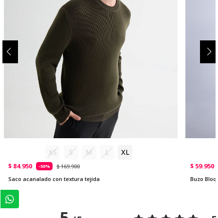
XS
S
M
L
XL
$ 84.950
$ 59.950
$ 169.900
-50%
Saco acanalado con textura tejida
Buzo Blo
5