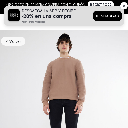
15%
DCTO EN PRIMERA COMPRA CON EL CUPÓN
REGISTRO77
✕
DESCARGA LA APP Y RECIBE
APLICAN
TYC
-20% en una compra
DESCARGAR
Aplican Términos y Condiciones
0
< Volver