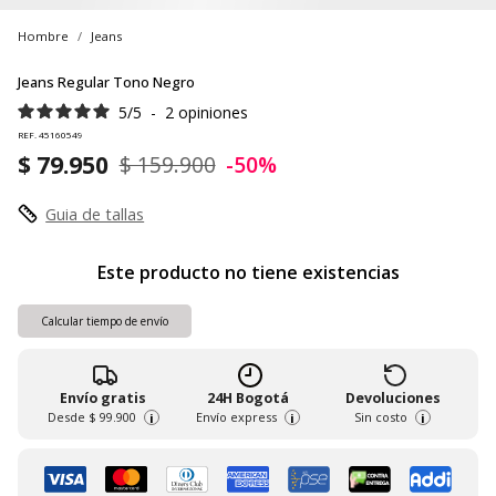
Hombre
Jeans
Jeans Regular Tono Negro
5
/
5
-
2
opiniones
REF. 45160549
$ 79.950
$ 159.900
-50%
Guia de tallas
Este producto no tiene existencias
Calcular tiempo de envío
Envío gratis
24H Bogotá
Devoluciones
Desde
$ 99.900
Envío express
Sin costo
i
i
i