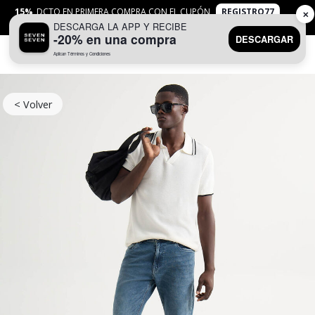
15%
DCTO EN PRIMERA COMPRA CON EL CUPÓN
REGISTRO77
✕
DESCARGA LA APP Y RECIBE
APLICAN
TYC
-20% en una compra
DESCARGAR
Aplican Términos y Condiciones
0
< Volver