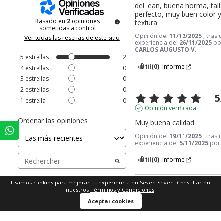
del jean, buena horma, talla
perfecto, muy buen color y
Basado en
2
opiniones
textura
sometidas a control
Opinión del
11/12/2025
, tras
Ver todas las reseñas de este sitio
experiencia del
26/11/2025
po
CARLOS AUGUSTO V.
5
estrellas
2
Útil
(0)
Informe
4
estrellas
0
3
estrellas
0
2
estrellas
0
5
1
estrella
0
Opinión verificada
Ordenar las opiniones
Muy buena calidad
Opinión del
19/11/2025
, tras
experiencia del
5/11/2025
po
Útil
(0)
Informe
Usamos cookies para mejorar tu experiencia en Seven Seven. Consultar en
nuestros
Términos y Condiciones
.
1
Comprar ahora
Aceptar cookies