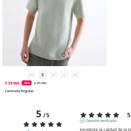
XS
S
M
L
XL
$ 39.950
$ 79.900
-50%
Camiseta Regular
5
5
/
5
Opinión verificada
excelente la calidad de la te