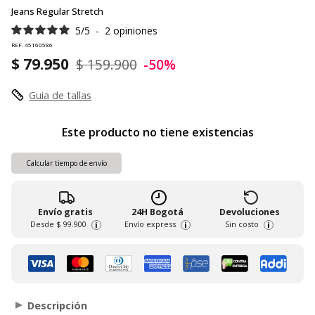
Jeans Regular Stretch
5
/
5
-
2
opiniones
REF. 45160586
$ 79.950
$ 159.900
-50%
Guia de tallas
Este producto no tiene existencias
Calcular tiempo de envío
Envío gratis
24H Bogotá
Devoluciones
Desde
$ 99.900
Envío express
Sin costo
i
i
i
Descripción