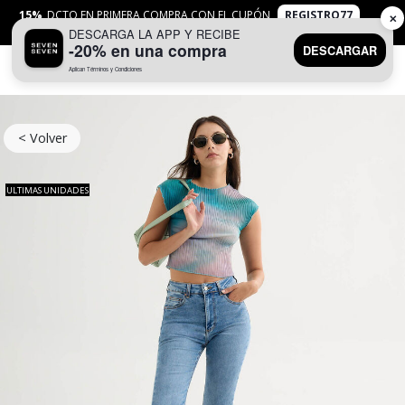
15%
DCTO EN PRIMERA COMPRA CON EL CUPÓN
REGISTRO77
✕
DESCARGA LA APP Y RECIBE
APLICAN
TYC
-20% en una compra
DESCARGAR
Aplican Términos y Condiciones
0
< Volver
ULTIMAS UNIDADES