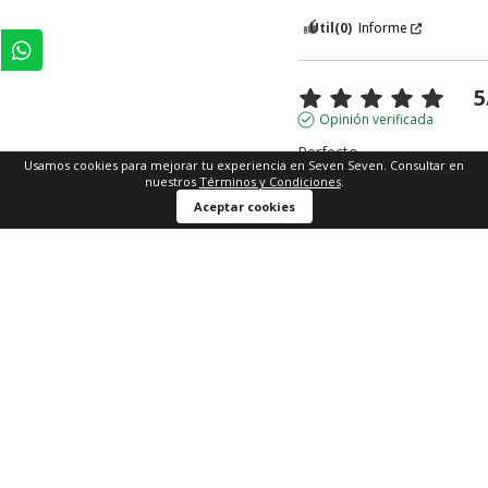
Útil
(0)
Informe
5
Opinión verificada
Perfecto
Usamos cookies para mejorar tu experiencia en Seven Seven. Consultar en
Opinión del
9/6/2026
, tras un
nuestros
Términos y Condiciones
.
experiencia del
28/5/2026
por
Aceptar cookies
Manuela M.
Útil
(0)
Informe
5
Opinión verificada
Súper lindo y la talla me qu
bien
Opinión del
23/4/2026
, tras u
experiencia del
13/4/2026
po
Ángela H.