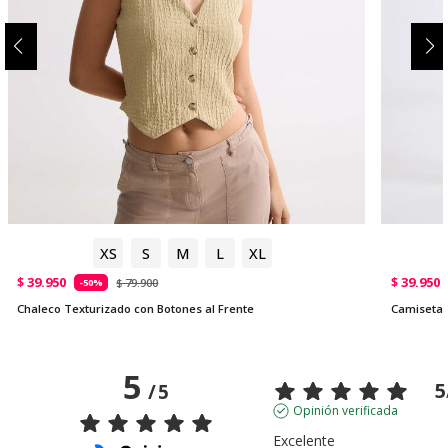
XS
S
M
L
XL
$ 39.950
$ 39.950
$ 79.900
-50%
Chaleco Texturizado con Botones al Frente
Camiseta 
5
5
/
5
Opinión verificada
Excelente