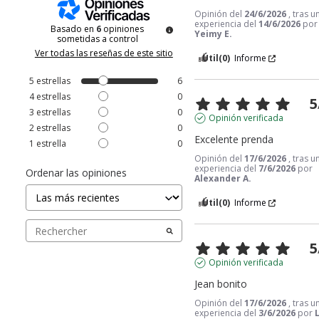
Opinión del
24/6/2026
, tras u
experiencia del
14/6/2026
por
Basado en
6
opiniones
Yeimy E.
sometidas a control
Ver todas las reseñas de este sitio
Útil
(0)
Informe
5
estrellas
6
4
estrellas
0
5
3
estrellas
0
Opinión verificada
2
estrellas
0
Excelente prenda
1
estrella
0
Opinión del
17/6/2026
, tras u
experiencia del
7/6/2026
por
Ordenar las opiniones
Alexander A.
Útil
(0)
Informe
5
Opinión verificada
Jean bonito
Opinión del
17/6/2026
, tras u
experiencia del
3/6/2026
por
L