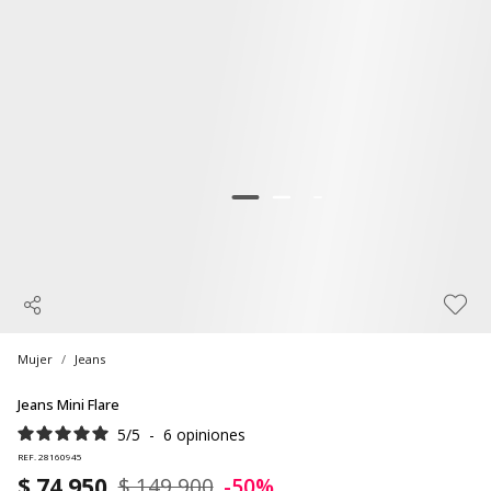
Mujer
Jeans
Jeans Mini Flare
5
/
5
-
6
opiniones
REF. 28160945
$ 74.950
$ 149.900
-50%