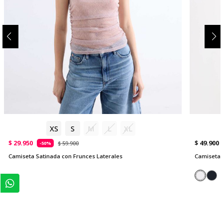
XS
S
M
L
XL
$ 29.950
$ 49.900
$ 59.900
-50%
Camiseta Satinada con Frunces Laterales
Camiseta 