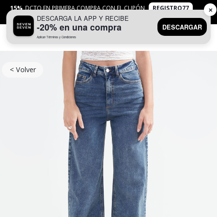
15%
DCTO EN PRIMERA COMPRA CON EL CUPÓN
REGISTRO77
✕
DESCARGA LA APP Y RECIBE
APLICAN
TYC
-20% en una compra
DESCARGAR
Aplican Términos y Condiciones
0
< Volver