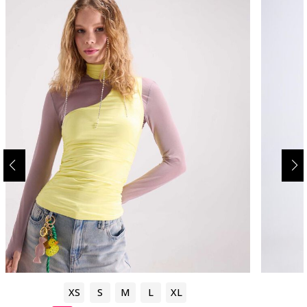
XS
S
M
L
XL