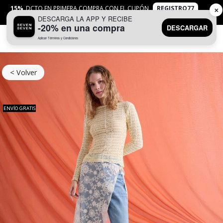
15%
DCTO EN PRIMERA COMPRA CON EL CUPÓN
REGISTRO77
✕
DESCARGA LA APP Y RECIBE
APLICAN
TYC
-20% en una compra
DESCARGAR
Aplican Términos y Condiciones
0
< Volver
ENVÍO GRATIS