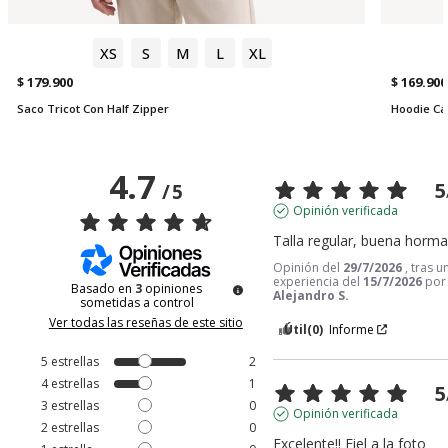
XS
S
M
L
XL
$ 179.900
$ 169.900
Saco Tricot Con Half Zipper
Hoodie Cas
4.7
5
/
5
Opinión verificada
Talla regular, buena horm
Opinión del
29/7/2026
, tras u
experiencia del
15/7/2026
por
Basado en
3
opiniones
Alejandro S.
sometidas a control
Ver todas las reseñas de este sitio
Útil
(0)
Informe
5
estrellas
2
4
estrellas
1
5
3
estrellas
0
Opinión verificada
2
estrellas
0
Excelente!! Fiel a la foto