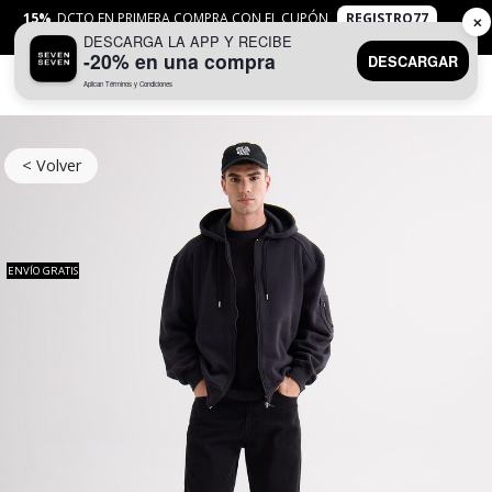
15%
DCTO EN PRIMERA COMPRA CON EL CUPÓN
REGISTRO77
✕
DESCARGA LA APP Y RECIBE
APLICAN
TYC
-20% en una compra
DESCARGAR
Aplican Términos y Condiciones
0
< Volver
ENVÍO GRATIS