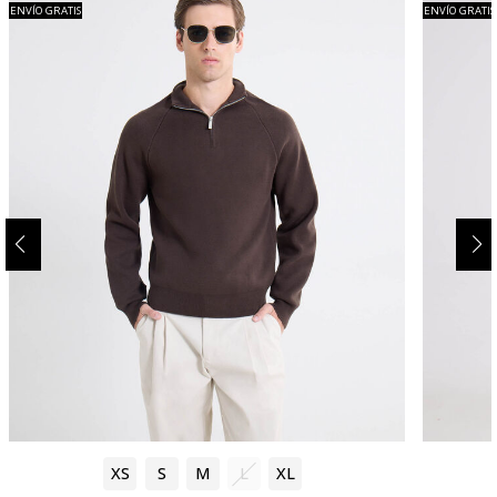
ENVÍO GRATIS
ENVÍO GRATIS
XS
S
M
L
XL