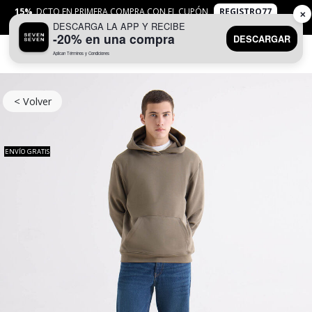
15%
DCTO EN PRIMERA COMPRA CON EL CUPÓN
REGISTRO77
✕
DESCARGA LA APP Y RECIBE
APLICAN
TYC
-20% en una compra
DESCARGAR
Aplican Términos y Condiciones
0
< Volver
ENVÍO GRATIS