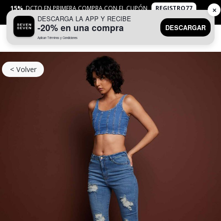
15%
DCTO EN PRIMERA COMPRA CON EL CUPÓN
REGISTRO77
✕
DESCARGA LA APP Y RECIBE
APLICAN
TYC
-20% en una compra
DESCARGAR
Aplican Términos y Condiciones
0
< Volver