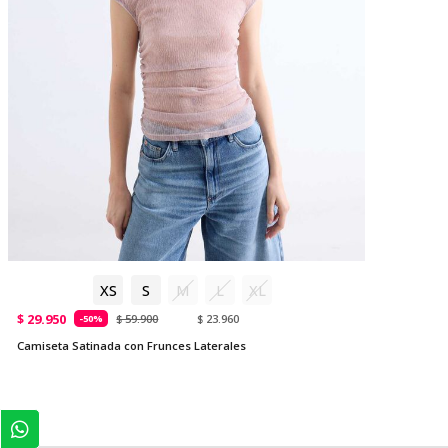
XS
S
M
L
XL
$ 29.950
$ 59.900
$ 23.960
-50%
Camiseta Satinada con Frunces Laterales