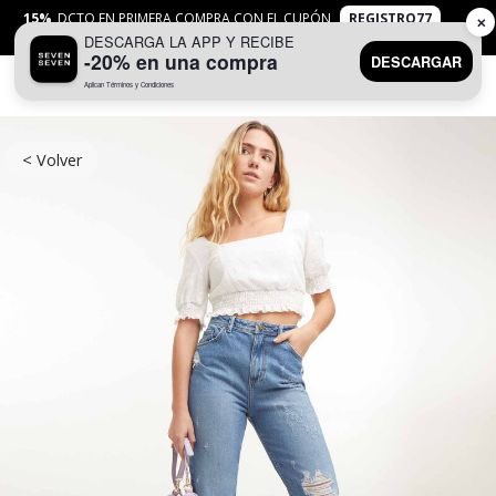
15%
DCTO EN PRIMERA COMPRA CON EL CUPÓN
REGISTRO77
✕
DESCARGA LA APP Y RECIBE
APLICAN
TYC
-20% en una compra
DESCARGAR
Aplican Términos y Condiciones
0
< Volver