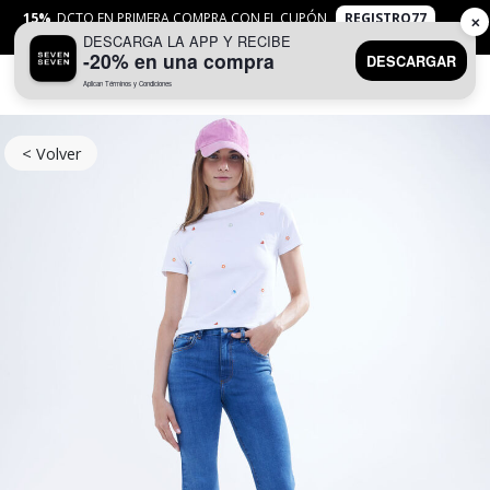
15%
DCTO EN PRIMERA COMPRA CON EL CUPÓN
REGISTRO77
✕
DESCARGA LA APP Y RECIBE
APLICAN
TYC
-20% en una compra
DESCARGAR
Aplican Términos y Condiciones
0
< Volver