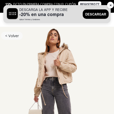
15%
DCTO EN PRIMERA COMPRA CON EL CUPÓN
REGISTRO77
✕
DESCARGA LA APP Y RECIBE
APLICAN
TYC
-20% en una compra
DESCARGAR
Aplican Términos y Condiciones
0
< Volver