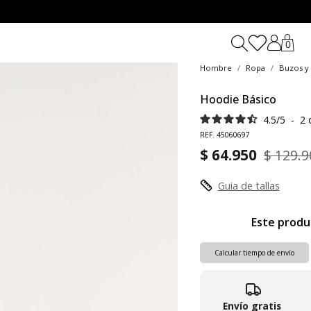
0
Hombre
Ropa
Buzos y
Hoodie Básico
4.5
/
5
-
2
REF. 45060697
$ 64.950
$ 129.9
Guia de tallas
Este produ
Calcular tiempo de envío
Envío gratis