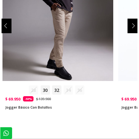
28
30
32
34
36
$ 69.950
$ 69.950
$ 139.900
-50%
Jogger Básico Con Bolsillos
Jogger Bás