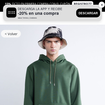
15%
DCTO EN PRIMERA COMPRA CON EL CUPÓN
REGISTRO77
✕
DESCARGA LA APP Y RECIBE
APLICAN
TYC
-20% en una compra
DESCARGAR
Aplican Términos y Condiciones
0
< Volver