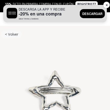
15%
DCTO EN PRIMERA COMPRA CON EL CUPÓN
REGISTRO77
✕
DESCARGA LA APP Y RECIBE
APLICAN
TYC
-20% en una compra
DESCARGAR
Aplican Términos y Condiciones
0
< Volver