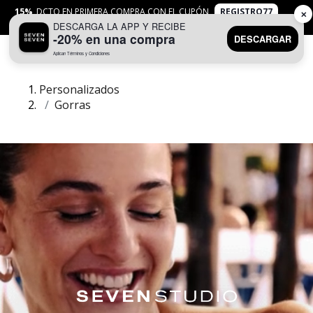
15%
DCTO EN PRIMERA COMPRA CON EL CUPÓN
REGISTRO77
✕
DESCARGA LA APP Y RECIBE
APLICAN
TYC
-20% en una compra
DESCARGAR
Aplican Términos y Condiciones
0
Personalizados
Gorras