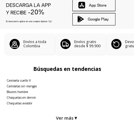
DESCARGA LA APP
-20%
Y RECIBE
El descuento aplica en una compra Aplican
TyC
Envíos a toda
Envíos gratis
Devo
Colombia
desde
$ 99.900
gratu
Búsquedas en tendencias
Camiseta cuello V
Camisetas sin mangas
Blazers hombre
Chaquetas en denim
Chaquetas aviador
Ver más
▼