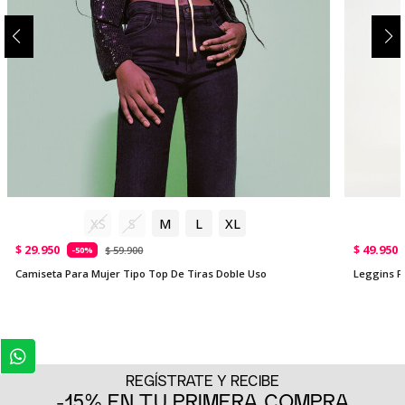
XS
S
M
L
XL
$ 29.950
$ 49.950
$ 59.900
-50%
Camiseta Para Mujer Tipo Top De Tiras Doble Uso
Leggins F
REGÍSTRATE Y RECIBE
-15% EN TU PRIMERA COMPRA