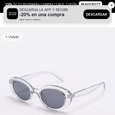
15%
DCTO EN PRIMERA COMPRA CON EL CUPÓN
REGISTRO77
✕
DESCARGA LA APP Y RECIBE
APLICAN
TYC
-20% en una compra
DESCARGAR
Aplican Términos y Condiciones
0
< Volver