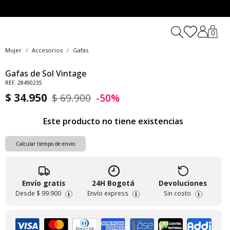
0
Mujer
Accesorios
Gafas
Gafas de Sol Vintage
REF. 28490235
$ 34.950
$ 69.900
-50%
Este producto no tiene existencias
Calcular tiempo de envío
Envío gratis
24H Bogotá
Devoluciones
Desde
$ 99.900
Envío express
Sin costo
i
i
i