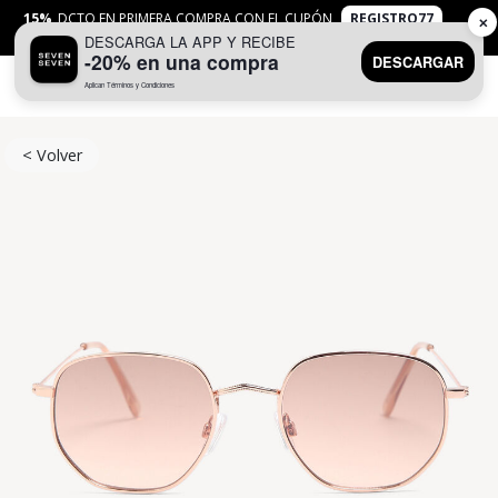
15%
DCTO EN PRIMERA COMPRA CON EL CUPÓN
REGISTRO77
✕
DESCARGA LA APP Y RECIBE
APLICAN
TYC
-20% en una compra
DESCARGAR
Aplican Términos y Condiciones
0
< Volver