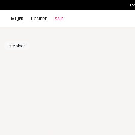
15
MUJER
HOMBRE
SALE
< Volver