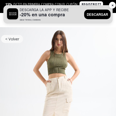
15%
DCTO EN PRIMERA COMPRA CON EL CUPÓN
REGISTRO77
✕
DESCARGA LA APP Y RECIBE
APLICAN
TYC
-20% en una compra
DESCARGAR
Aplican Términos y Condiciones
0
< Volver