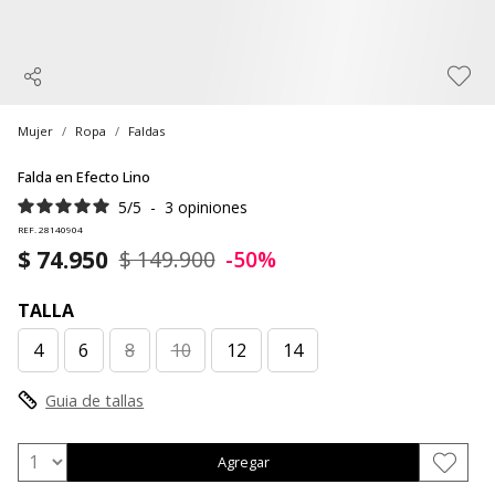
Mujer
Ropa
Faldas
Falda en Efecto Lino
5
/
5
-
3
opiniones
REF. 28140904
$ 74.950
$ 149.900
-50%
TALLA
4
6
8
10
12
14
Guia de tallas
Agregar