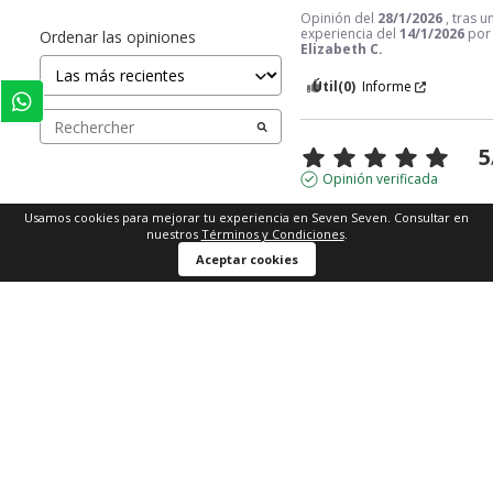
Opinión del
28/1/2026
, tras u
experiencia del
14/1/2026
por
Ordenar las opiniones
Elizabeth C.
Útil
(0)
Informe
5
Opinión verificada
Excelente
Usamos cookies para mejorar tu experiencia en Seven Seven. Consultar en
nuestros
Términos y Condiciones
.
Opinión del
18/1/2026
, tras u
Comprar ahora
experiencia del
8/1/2026
por
Aceptar cookies
Mercyespana1302@gmail.
E.
Útil
(0)
Informe
1