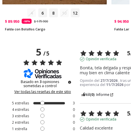
4
6
8
10
12
$ 89.950
$ 94.950
$ 179.900
-50%
Falda con Bolsillos Cargo
Falda Lar
5
5
/
5
Opinión verificada
Bonita, tela delgada y respi
muy bien en clima caliente
Opinión del
27/7/2026
, tras u
Basado en
3
opiniones
experiencia del
11/7/2026
po
sometidas a control
Ver todas las reseñas de este sitio
Útil
(0)
Informe
5
estrellas
3
4
estrellas
0
5
3
estrellas
0
Opinión verificada
2
estrellas
0
Calidad excelente
1
estrella
0