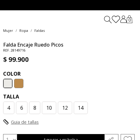
0
Mujer
Ropa
Faldas
Falda Encaje Ruedo Picos
REF. 28149716
$ 99.900
COLOR
TALLA
4
6
8
10
12
14
Guia de tallas
Agregar a mi bolsa