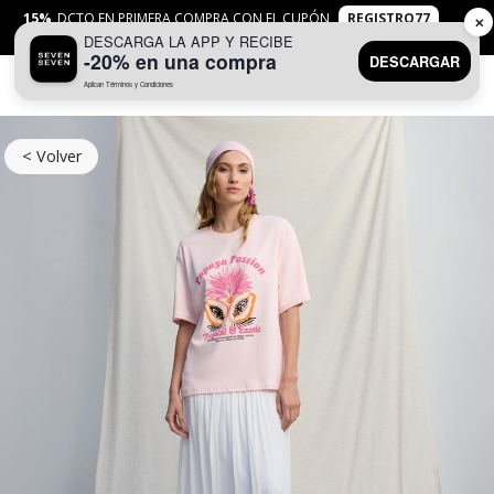
15%
DCTO EN PRIMERA COMPRA CON EL CUPÓN
REGISTRO77
✕
DESCARGA LA APP Y RECIBE
APLICAN
TYC
-20% en una compra
DESCARGAR
Aplican Términos y Condiciones
0
< Volver