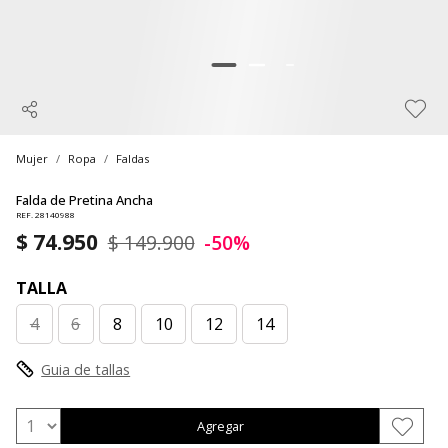
Mujer
Ropa
Faldas
Falda de Pretina Ancha
REF. 28140988
$ 74.950
$ 149.900
-50%
TALLA
4
6
8
10
12
14
Guia de tallas
Agregar